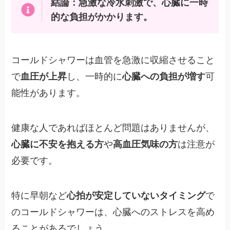
結論：急激な冷水刺激で、心臓に一時
的な負担がかかります。
コールドシャワーは血管を急激に収縮させること
で
血圧が上昇
し、一時的に
心臓への負担が増す
可
能性があります。
健康な人であればほとんど問題はありませんが、
心臓に不安を抱える方
や
高血圧気味の方
は注意が
必要です。
特に早朝など
心拍が安定していないタイミング
で
のコールドシャワーは、心臓へのストレスを高め
ることがあるでしょう。