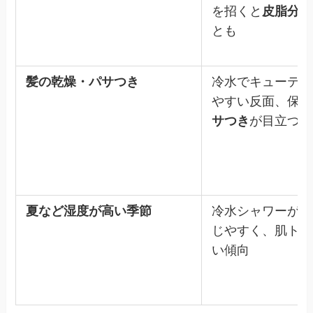
を招くと
皮脂分泌
とも
髪の乾燥・パサつき
冷水でキューティ
やすい反面、保湿
サつき
が目立つこ
夏など湿度が高い季節
冷水シャワーが気
じやすく、肌トラ
い傾向