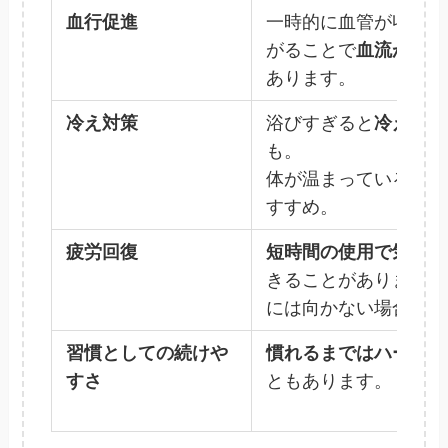
血行促進
一時的に血管が収縮し
がることで
血流が促さ
あります。
冷え対策
浴びすぎると
冷えを感
も。
体が温まっているとき
すすめ。
疲労回復
短時間の使用で気分を
きることがありますが
には向かない場合も。
習慣としての続けや
慣れるまではハードル
すさ
ともあります。