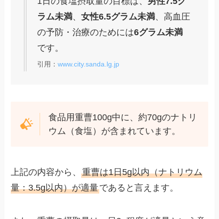
1日の食塩摂取量の目標は、
男性7.5グ
ラム未満
、
女性6.5グラム未満
、高血圧
の予防・治療のためには
6グラム未満
です。
引用：
www.city.sanda.lg.jp
食品用重曹100g中に、約70gのナトリ
ウム（食塩）が含まれています。
上記の内容から、
重曹は1日5g以内（ナトリウム
量：3.5g以内）が適量
であると言えます。